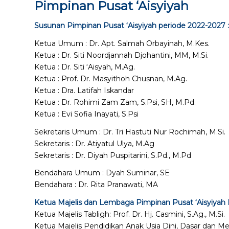
Pimpinan Pusat ‘Aisyiyah
Susunan Pimpinan Pusat ‘Aisyiyah periode 2022-2027 :
Ketua Umum : Dr. Apt. Salmah Orbayinah, M.Kes.
Ketua : Dr. Siti Noordjannah Djohantini, MM, M.Si.
Ketua : Dr. Siti ‘Aisyah, M.Ag.
Ketua : Prof. Dr. Masyithoh Chusnan, M.Ag.
Ketua : Dra. Latifah Iskandar
Ketua : Dr. Rohimi Zam Zam, S.Psi, SH, M.Pd.
Ketua : Evi Sofia Inayati, S.Psi
Sekretaris Umum : Dr. Tri Hastuti Nur Rochimah, M.Si.
Sekretaris : Dr. Atiyatul Ulya, M.Ag
Sekretaris : Dr. Diyah Puspitarini, S.Pd., M.Pd
Bendahara Umum : Dyah Suminar, SE
Bendahara : Dr. Rita Pranawati, MA
Ketua Majelis dan Lembaga Pimpinan Pusat ‘Aisyiyah 
Ketua Majelis Tabligh: Prof. Dr. Hj. Casmini, S.Ag., M.Si.
Ketua Majelis Pendidikan Anak Usia Dini, Dasar dan Men