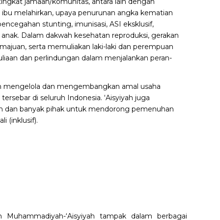
ngkat jamaah/komunitas, antara lain dengan
ibu melahirkan, upaya penurunan angka kematian
pencegahan stunting, imunisasi, ASI eksklusif,
anak. Dalam dakwah kesehatan reproduksi, gerakan
rkemajuan, serta memuliakan laki-laki dan perempuan
uliaan dan perlindungan dalam menjalankan peran-
yah mengelola dan mengembangkan amal usaha
rsebar di seluruh Indonesia. ‘Aisyiyah juga
h dan banyak pihak untuk mendorong pemenuhan
(inklusif).
kan Muhammadiyah-‘Aisyiyah tampak dalam berbagai