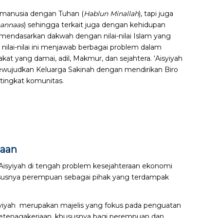
 manusia dengan Tuhan (
Hablun Minallah
), tapi juga
nannaas
) sehingga terkait juga dengan kehidupan
ni mendasarkan dakwah dengan nilai-nilai Islam yang
 nilai-nilai ini menjawab berbagai problem dalam
at yang damai, adil, Makmur, dan sejahtera. ‘Aisyiyah
mewujudkan Keluarga Sakinah dengan mendirikan Biro
 tingkat komunitas.
jaan
Aisyiyah di tengah problem kesejahteraan ekonomi
ususnya perempuan sebagai pihak yang terdampak
syiyah merupakan majelis yang fokus pada penguatan
ketenagakerjaan, khususnya bagi perempuan dan