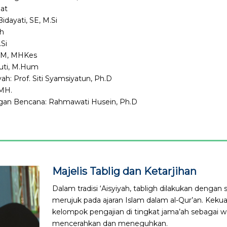
Mat
idayati, SE, M.Si
oh
.Si
SKM, MHKes
uti, M.Hum
: Prof. Siti Syamsiyatun, Ph.D
 MH.
an Bencana: Rahmawati Husein, Ph.D
Majelis Tablig dan Ketarjihan
Dalam tradisi ‘Aisyiyah, tabligh dilakukan denga
merujuk pada ajaran Islam dalam al-Qur’an. Kekua
kelompok pengajian di tingkat jama’ah sebagai w
mencerahkan dan meneguhkan.