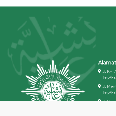
Alama
Jl. KH.
Telp/Fa
Jl. Men
Telp/Fa
Jl. Gan
Selatan
Telp/Faks