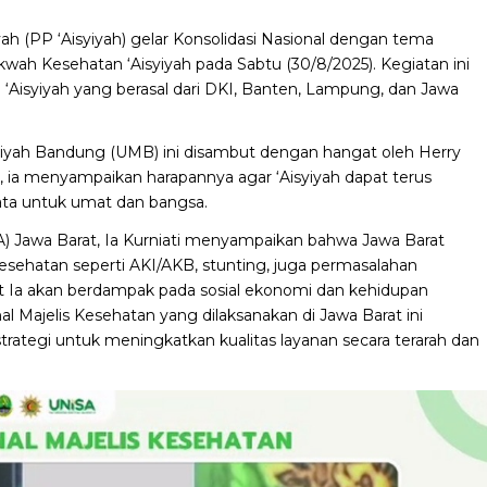
h (PP ‘Aisyiyah) gelar Konsolidasi Nasional dengan tema
h Kesehatan ‘Aisyiyah pada Sabtu (30/8/2025). Kegiatan ini
an ‘Aisyiyah yang berasal dari DKI, Banten, Lampung, dan Jawa
iyah Bandung (UMB) ini disambut dengan hangat oleh Herry
 ia menyampaikan harapannya agar ‘Aisyiyah dapat terus
ata untuk umat dan bangsa.
A) Jawa Barat, Ia Kurniati menyampaikan bahwa Jawa Barat
hatan seperti AKI/AKB, stunting, juga permasalahan
 Ia akan berdampak pada sosial ekonomi dan kehidupan
nal Majelis Kesehatan yang dilaksanakan di Jawa Barat ini
tegi untuk meningkatkan kualitas layanan secara terarah dan