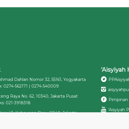
t
‘Aisyiyah 
 Ahmad Dahlan Nomor 32, 55161, Yogyakarta
PPAisyiya
x: 0274-562171 | 0274-540009
aisyiyahpu
teng Raya No. 62, 10340, Jakarta Pusat
Pimpinan 
ks: 021-3918318
‘Aisyiyah 
daria I/1, Kebayoran Baru, 12140, Jakarta
Podcast ‘A
: 021-7260492