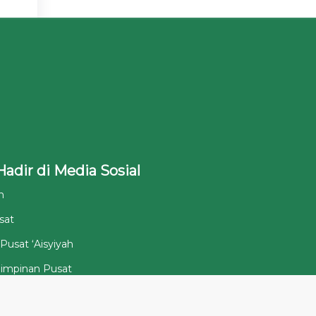
Hadir di Media Sosial
h
sat
Pusat ‘Aisyiyah
Pimpinan Pusat
isyiyah