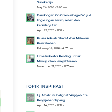
Sumberejo
May 24, 2026 - 9:40 am
Bandongan Go Green sebagai Wujud
lingkungan bersih, sehat, dan
berkelanjutan
April 29, 2026 - 11:52 am
Puasa Adalah Jihad Akbar Melawan
Keserakahan
February 14, 2026 - 4:07 pm
Lima Indikator Penting untuk
Mewujudkan Kesejahteraan
November 21, 2025 - 11:17 am
TOPIK INSPIRASI
Hj. Alfiah: Mubalighat ‘Aisyiyah Era
Penjajahan Jepang
April 14, 2026 - 11:39 am