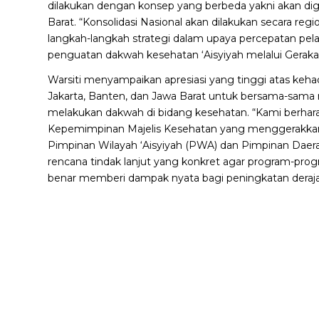
dilakukan dengan konsep yang berbeda yakni akan digel
Barat. “Konsolidasi Nasional akan dilakukan secara re
langkah-langkah strategi dalam upaya percepatan pe
penguatan dakwah kesehatan ‘Aisyiyah melalui Gerakan
Warsiti menyampaikan apresiasi yang tinggi atas kehad
Jakarta, Banten, dan Jawa Barat untuk bersama-sama 
melakukan dakwah di bidang kesehatan. “Kami berhara
Kepemimpinan Majelis Kesehatan yang menggerakkan 
Pimpinan Wilayah ‘Aisyiyah (PWA) dan Pimpinan Daer
rencana tindak lanjut yang konkret agar program-progr
benar memberi dampak nyata bagi peningkatan derajat