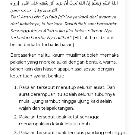
اللهُ عَلَيْهِ وَسَلَّمَ إِنَّ اللهَ يُحِبَّ أَنْ يَرَى أَثَرَ نِعْمَتِهِ عَلَى عَبْدِهِ. [رواه
الترمذي وقال: حديث حسن
Dari Amru bin Syu’aib (diriwayatkan) dari ayahnya
dari kakeknya, ia berkata: Rasulullah saw bersabda:
Sesungguhnya Allah suka jika bekas nikmat-Nya
terhadap hamba-Nya dilihat”
. [HR. at-Tirmidzi dan
beliau berkata: Ini hadis hasan]
Berdasarkan hal itu, kaum muslimat boleh memakai
pakaian yang mereka sukai dengan bentuk, warna,
bahan kain dan hiasan apapun asal sesuai dengan
ketentuan syariat berikut:
Pakaian tersebut menutup seluruh aurat. Dan
aurat perempuan itu adalah seluruh tubuhnya
mulai ujung rambut hingga ujung kaki selain
wajah dan telapak tangan.
Pakaian tersebut tidak ketat sehingga
menampakkan lekuk-lekuk tubuh.
Pakaian tersebut tidak tembus pandang sehingga