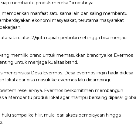
g siap membantu produk mereka.” imbuhnya.
a memberikan manfaat satu sama lain dan saling membantu.
memberdayakan ekonomi masyarakat, terutama masyarakat
pekerjaan.
ta-rata diatas 2,5juta rupiah perbulan sehingga bisa menjadi
yang memiliki brand untuk memasukkan brandnya ke Evermos
enting untuk menjaga kualitas brand.
 menginisiasi Desa Evermos. Desa evermos ingin hadir didesa-
n lokal agar bisa masuk ke evermos lalu didampingi.
 ekosistem reseller-nya. Evermos berkomitmen membangun
nesia Membantu produk lokal agar mampu bersaing dipasar globa
i hulu sampai ke hilir, mulai dari akses pembiayaan hingga
a.