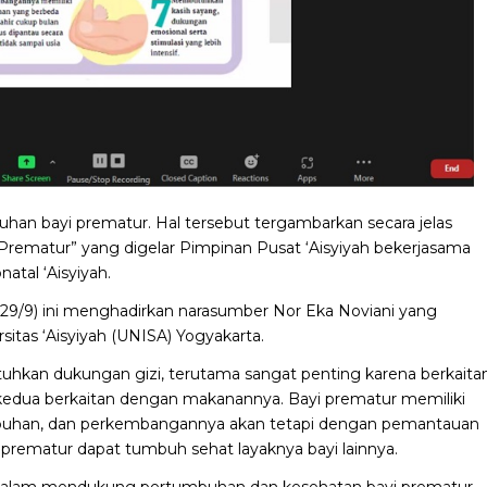
han bayi prematur. Hal tersebut tergambarkan secara jelas
Prematur” yang digelar Pimpinan Pusat ‘Aisyiyah bekerjasama
tal ‘Aisyiyah.
(29/9) ini menghadirkan narasumber Nor Eka Noviani yang
itas ‘Aisyiyah (UNISA) Yogyakarta.
uhkan dukungan gizi, terutama sangat penting karena berkaita
edua berkaitan dengan makanannya. Bayi prematur memiliki
mbuhan, dan perkembangannya akan tetapi dengan pemantauan
prematur dapat tumbuh sehat layaknya bayi lainnya.
dalam mendukung pertumbuhan dan kesehatan bayi prematur.