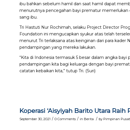
ibu bahkan sebelum hamil dan saat hamil dapat memban
menurutnya pencegahan bayi prematur memerlukan d
sang ibu.
Tri Hastuti Nur Rochimah, selaku Project Director P
Foundation ini mengucapkan syukur atas telah terseleng
menurut Tri terlaksana atas keinginan dari para kader
pendampingan yang mereka lakukan.
“Kita di Indonesia termasuk 5 besar dalam angka bayi p
pendampingan kita bagi keluarga dengan bayi prematu
catatan kebaikan kita,” tutup Tri. (Suri)
Koperasi ‘Aisyiyah Barito Utara Rai
/
/
/
September 30, 2021
0 Comments
in
Berita
by
Pimpinan Pusat 