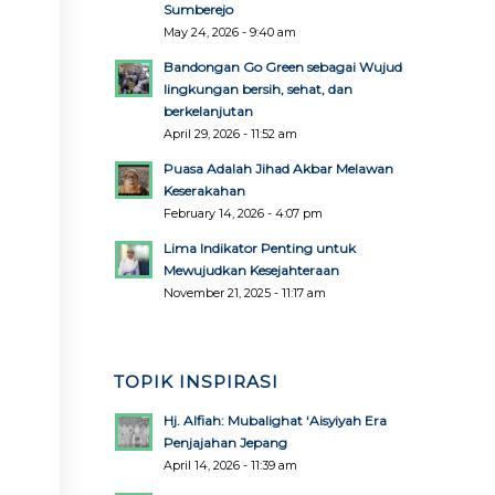
Sumberejo
May 24, 2026 - 9:40 am
Bandongan Go Green sebagai Wujud
lingkungan bersih, sehat, dan
berkelanjutan
April 29, 2026 - 11:52 am
Puasa Adalah Jihad Akbar Melawan
Keserakahan
February 14, 2026 - 4:07 pm
Lima Indikator Penting untuk
Mewujudkan Kesejahteraan
November 21, 2025 - 11:17 am
TOPIK INSPIRASI
Hj. Alfiah: Mubalighat ‘Aisyiyah Era
Penjajahan Jepang
April 14, 2026 - 11:39 am