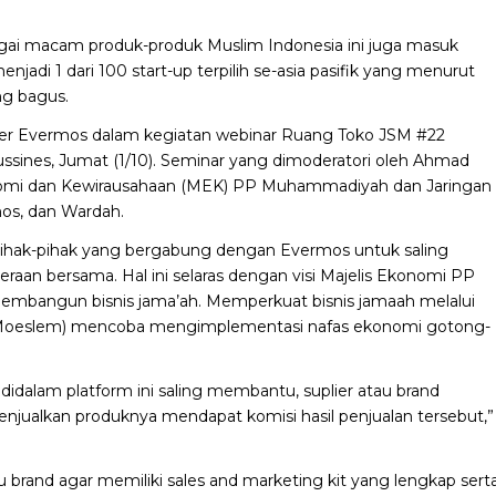
agai macam produk-produk Muslim Indonesia ini juga masuk
adi 1 dari 100 start-up terpilih se-asia pasifik yang menurut
ng bagus.
der Evermos dalam kegiatan webinar Ruang Toko JSM #22
ssines, Jumat (1/10). Seminar yang dimoderatori oleh Ahmad
konomi dan Kewirausahaan (MEK) PP Muhammadiyah dan Jaringan
os, dan Wardah.
pihak-pihak yang bergabung dengan Evermos untuk saling
an bersama. Hal ini selaras dengan visi Majelis Ekonomi PP
angun bisnis jama’ah. Memperkuat bisnis jamaah melalui
ry Moeslem) mencoba mengimplementasi nafas ekonomi gotong-
didalam platform ini saling membantu, suplier atau brand
ualkan produknya mendapat komisi hasil penjualan tersebut,”
ntu brand agar memiliki sales and marketing kit yang lengkap sert