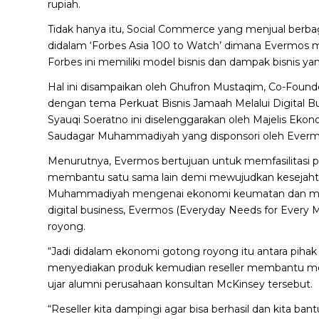
rupiah.
Tidak hanya itu, Social Commerce yang menjual berb
didalam ‘Forbes Asia 100 to Watch’ dimana Evermos menj
Forbes ini memiliki model bisnis dan dampak bisnis ya
Hal ini disampaikan oleh Ghufron Mustaqim, Co-Foun
dengan tema Perkuat Bisnis Jamaah Melalui Digital Bu
Syauqi Soeratno ini diselenggarakan oleh Majelis E
Saudagar Muhammadiyah yang disponsori oleh Everm
Menurutnya, Evermos bertujuan untuk memfasilitasi 
membantu satu sama lain demi mewujudkan kesejahtera
Muhammadiyah mengenai ekonomi keumatan dan memb
digital business, Evermos (Everyday Needs for Eve
royong.
“Jadi didalam ekonomi gotong royong itu antara pihak 
menyediakan produk kemudian reseller membantu menj
ujar alumni perusahaan konsultan McKinsey tersebut.
“Reseller kita dampingi agar bisa berhasil dan kita ba