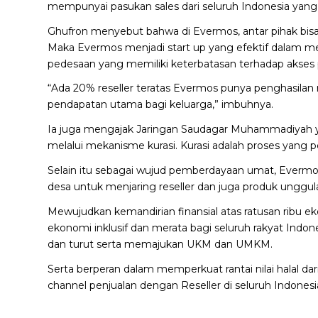
mempunyai pasukan sales dari seluruh Indonesia yan
Ghufron menyebut bahwa di Evermos, antar pihak bis
Maka Evermos menjadi start up yang efektif dalam 
pedesaan yang memiliki keterbatasan terhadap akses 
“Ada 20% reseller teratas Evermos punya penghasilan ra
pendapatan utama bagi keluarga,” imbuhnya.
Ia juga mengajak Jaringan Saudagar Muhammadiyah 
melalui mekanisme kurasi. Kurasi adalah proses yang p
Selain itu sebagai wujud pemberdayaan umat, Evermos
desa untuk menjaring reseller dan juga produk unggula
Mewujudkan kemandirian finansial atas ratusan ribu
ekonomi inklusif dan merata bagi seluruh rakyat Indo
dan turut serta memajukan UKM dan UMKM.
​Serta berperan dalam memperkuat rantai nilai halal dar
channel penjualan dengan Reseller di seluruh Indonesi