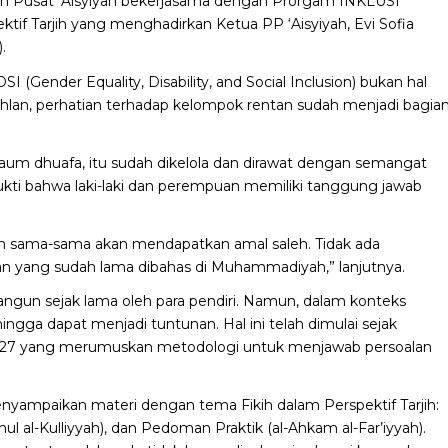
an Pusat ‘Aisyiyah bekerjasama dengan Prorgam INKLUSI
tif Tarjih yang menghadirkan Ketua PP ‘Aisyiyah, Evi Sofia
.
Gender Equality, Disability, and Social Inclusion) bukan hal
lan, perhatian terhadap kelompok rentan sudah menjadi bagia
 kaum dhuafa, itu sudah dikelola dan dirawat dengan semangat
 bukti bahwa laki-laki dan perempuan memiliki tanggung jawab
n sama-sama akan mendapatkan amal saleh. Tidak ada
 yang sudah lama dibahas di Muhammadiyah,” lanjutnya.
angun sejak lama oleh para pendiri. Namun, dalam konteks
hingga dapat menjadi tuntunan. Hal ini telah dimulai sejak
 1927 yang merumuskan metodologi untuk menjawab persoalan
enyampaikan materi dengan tema Fikih dalam Perspektif Tarjih:
hul al-Kulliyyah), dan Pedoman Praktik (al-Ahkam al-Far’iyyah).