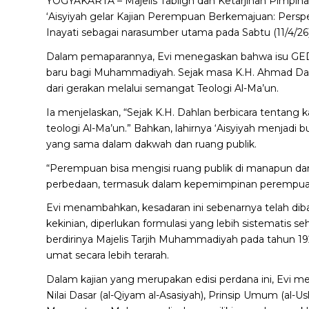
YOGYAKARTA – Majelis Tabligh dan Ketarjihan Pimpin
‘Aisyiyah gelar Kajian Perempuan Berkemajuan: Perspek
Inayati sebagai narasumber utama pada Sabtu (11/4/26)
Dalam pemaparannya, Evi menegaskan bahwa isu GEDSI (
baru bagi Muhammadiyah. Sejak masa K.H. Ahmad Dah
dari gerakan melalui semangat Teologi Al-Ma’un.
Ia menjelaskan, “Sejak K.H. Dahlan berbicara tentang
teologi Al-Ma’un.” Bahkan, lahirnya ‘Aisyiyah menjadi
yang sama dalam dakwah dan ruang publik.
“Perempuan bisa mengisi ruang publik di manapun da
perbedaan, termasuk dalam kepemimpinan perempuan
Evi menambahkan, kesadaran ini sebenarnya telah dib
kekinian, diperlukan formulasi yang lebih sistematis se
berdirinya Majelis Tarjih Muhammadiyah pada tahun
umat secara lebih terarah.
Dalam kajian yang merupakan edisi perdana ini, Evi m
Nilai Dasar (al-Qiyam al-Asasiyah), Prinsip Umum (al-Us