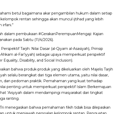
mahami betul bagaimana akar pengambilan hukum dalam setiap
n kelompok rentan sehingga akan muncul ijtihad yang lebih
irfani.”
himah dalam pembukaan #GerakanPerempuanMengaji: Kajian
nakan pada Sabtu (11/4/2026).
rspektif Tarjih: Nilai Dasar (al-Qiyam al-Asasiyah), Prinsip
l-Ahkam al-Far’iyyah) sebagai upaya memperkuat perspektif
uality, Disability, and Social Inclusion).
ikan bahwa produk-produk yang dikeluarkan oleh Majelis Tarjih
 selalu berangkat dari tiga elemen utama, yaitu nilai dasar,
m, dan pedoman praktik. Pemahaman yang kuat terhadap
nilai penting untuk memperkuat perspektif Islam Berkemajuan
hat ‘Aisyiyah dalam mendampingi masyarakat dari tingkat
gga ranting.
, Tri menegaskan bahwa pemahaman fikih tidak bisa dilepaskan
han untuk menjawab persoalan kelompok rentan. Penguatan