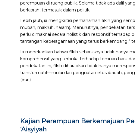
perempuan di ruang publik. Selama tidak ada dalil 
berkiprah, termasuk dalam politik.
Lebih jauh, ia mengkritisi pemahaman fikih yang semp
mubah, makruh, haram). Menurutnya, pendekatan ter
perlu dimaknai secara holistik dan responsif terha
tantangan keberagamaan yang terus berkembang,” t
Ia menekankan bahwa fikih seharusnya tidak hanya me
komprehensif yang terbuka terhadap temuan baru da
pendekatan ini, fikih diharapkan tidak hanya merespo
transformatif—mulai dari penguatan etos ibadah, p
(Suri)
Kajian Perempuan Berkemajuan Perk
‘Aisyiyah