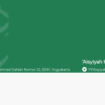
t
‘Aisyiyah 
 Ahmad Dahlan Nomor 32, 55161, Yogyakarta
PPAisyiya
x: 0274-562171 | 0274-540009
aisyiyahpu
teng Raya No. 62, 10340, Jakarta Pusat
Pimpinan 
ks: 021-3918318
‘Aisyiyah 
daria I/1, Kebayoran Baru, 12140, Jakarta
Podcast ‘A