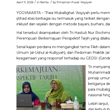
/
/
April 11, 2026
in
Berita
by
Pimpinan Pusat 'Aisyiyah
YOGYAKARTA – “Para Muballighat ‘Aisyiyah perlu me
ijtihad atas berbagai isu termasuk yang terkait denga
inklusif dan sejalan dengan metode bayani, burhani, dan 
Hal tersebut disampaikan oleh Tri Hastuti Nur Roc
Perempuan Berkemajuan Perspektif Tarjih yang dilaksa
Serial kajian perdana ini mengangkat tema Fikih dalam Pe
Umum (al-Ushul al-Kulliyyah), dan Pedoman Praktik (a
keagamaan yang responsif terhadap isu GEDSI (Gender Eq
Tri menyampa
Muhammadiyah
prinsip umu
ketiganya di
para mubalig
nasional hin
Lebih lanjut
dari kebutu