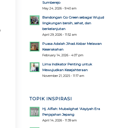
Sumberejo
May 24, 2026 - 9:40 am
Bandongan Go Green sebagai Wujud
lingkungan bersih, sehat, dan
berkelanjutan
n
April 29, 2026 - 11:52 am
Puasa Adalah Jihad Akbar Melawan
Keserakahan
February 14, 2026 - 4:07 pm
Lima Indikator Penting untuk
Mewujudkan Kesejahteraan
November 21, 2025 - 11:17 am
TOPIK INSPIRASI
Hj. Alfiah: Mubalighat ‘Aisyiyah Era
Penjajahan Jepang
April 14, 2026 - 11:39 am