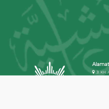
Alama
Jl. KH.
Telp/Fa
Jl. Men
Telp/Fa
Jl. Gan
Selatan