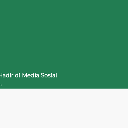
Hadir di Media Sosial
h
sat
Pusat ‘Aisyiyah
Pimpinan Pusat
isyiyah