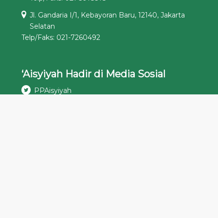
Jl. Gandaria I/1, Kebayoran Baru, 12140, Jakarta
Selatan
Telp/Faks: 021-7260492
‘Aisyiyah Hadir di Media Sosial
PPAisyiyah
aisyiyahpusat
Pimpinan Pusat ‘Aisyiyah
‘Aisyiyah Pimpinan Pusat
Podcast ‘Aisyiyah
ppaisyiyah[at]aisyiyah.or.id