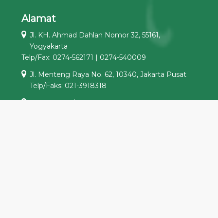
Alamat
Jl. KH. Ahmad Dahlan Nomor 32, 55161,
Yogyakarta
Telp/Fax: 0274-562171 | 0274-540009
Jl. Menteng Raya No. 62, 10340, Jakarta Pusat
Telp/Faks: 021-3918318
Jl. Gandaria I/1, Kebayoran Baru, 12140, Jakarta
Selatan
Telp/Faks: 021-7260492
‘Aisyiyah Hadir di Media Sosial
PPAisyiyah
aisyiyahpusat
Pimpinan Pusat ‘Aisyiyah