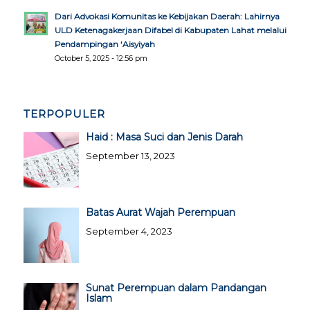
Dari Advokasi Komunitas ke Kebijakan Daerah: Lahirnya
ULD Ketenagakerjaan Difabel di Kabupaten Lahat melalui
Pendampingan ‘Aisyiyah
October 5, 2025 - 12:56 pm
TERPOPULER
Haid : Masa Suci dan Jenis Darah
September 13, 2023
Batas Aurat Wajah Perempuan
September 4, 2023
Sunat Perempuan dalam Pandangan
Islam