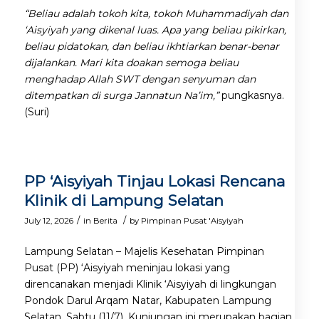
“Beliau adalah tokoh kita, tokoh Muhammadiyah dan
‘Aisyiyah yang dikenal luas. Apa yang beliau pikirkan,
beliau pidatokan, dan beliau ikhtiarkan benar-benar
dijalankan. Mari kita doakan semoga beliau
menghadap Allah SWT dengan senyuman dan
ditempatkan di surga Jannatun Na’im,”
pungkasnya.
(Suri)
PP ‘Aisyiyah Tinjau Lokasi Rencana
Klinik di Lampung Selatan
/
/
July 12, 2026
in
Berita
by
Pimpinan Pusat 'Aisyiyah
Lampung Selatan – Majelis Kesehatan Pimpinan
Pusat (PP) ‘Aisyiyah meninjau lokasi yang
direncanakan menjadi Klinik ‘Aisyiyah di lingkungan
Pondok Darul Arqam Natar, Kabupaten Lampung
Selatan, Sabtu (11/7). Kunjungan ini merupakan bagian