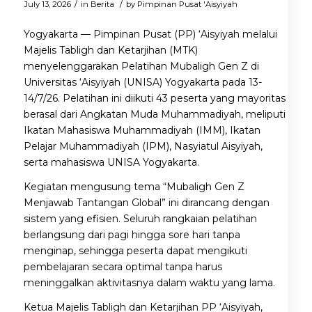
/
/
July 13, 2026
in
Berita
by
Pimpinan Pusat 'Aisyiyah
Yogyakarta — Pimpinan Pusat (PP) ‘Aisyiyah melalui
Majelis Tabligh dan Ketarjihan (MTK)
menyelenggarakan Pelatihan Mubaligh Gen Z di
Universitas ‘Aisyiyah (UNISA) Yogyakarta pada 13-
14/7/26. Pelatihan ini diikuti 43 peserta yang mayoritas
berasal dari Angkatan Muda Muhammadiyah, meliputi
Ikatan Mahasiswa Muhammadiyah (IMM), Ikatan
Pelajar Muhammadiyah (IPM), Nasyiatul Aisyiyah,
serta mahasiswa UNISA Yogyakarta.
Kegiatan mengusung tema “Mubaligh Gen Z
Menjawab Tantangan Global” ini dirancang dengan
sistem yang efisien. Seluruh rangkaian pelatihan
berlangsung dari pagi hingga sore hari tanpa
menginap, sehingga peserta dapat mengikuti
pembelajaran secara optimal tanpa harus
meninggalkan aktivitasnya dalam waktu yang lama.
Ketua Majelis Tabligh dan Ketarjihan PP ‘Aisyiyah,